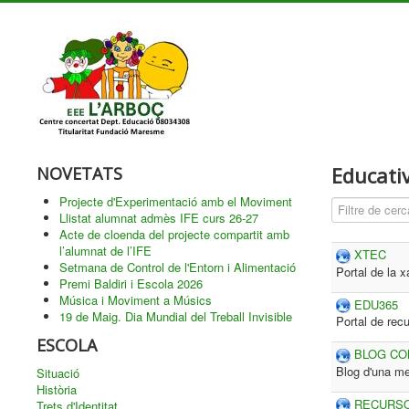
Educati
NOVETATS
Projecte d'Experimentació amb el Moviment
Cam
Despublica
Llistat alumnat admès IFE curs 26-27
Acte de cloenda del projecte compartit amb
l’alumnat de l’IFE
XTEC
Setmana de Control de l'Entorn i Alimentació
Portal de la 
Premi Baldiri i Escola 2026
Música i Moviment a Músics
EDU365
19 de Maig. Dia Mundial del Treball Invisible
Portal de rec
ESCOLA
BLOG CO
Blog d'una me
Situació
Història
RECURSO
Trets d'Identitat