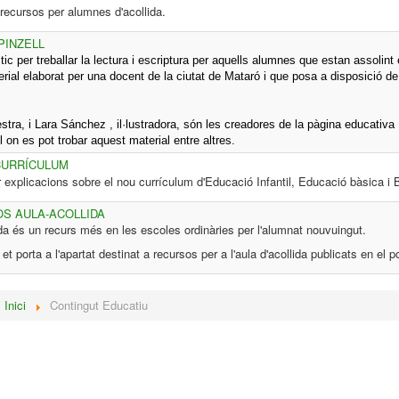
recursos per alumnes d'acollida.
 PINZELL
tic per treballar la lectura i escriptura per aquells alumnes que
estan assolint 
erial elaborat per una docent de la ciutat de Mataró i que posa a disposició de 
tra, i Lara Sánchez , il·lustradora, són les creadores de la pàgina educativa
l on es pot trobar aquest material entre altres.
CURRÍCULUM
 explicacions sobre el nou currículum d'Educació Infantil, Educació bàsica i B
S AULA-ACOLLIDA
lida és un recurs més en les escoles ordinàries per l'alumnat nouvuingut.
et porta a l'apartat destinat a recursos per a l'aula d'acollida publicats en el p
:
Inici
Contingut Educatiu