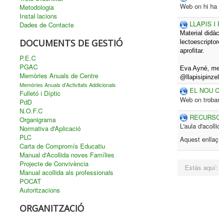
Web on hi ha 
Metodologia
Instal·lacions
LLAPIS I
Dades de Contacte
Material didàc
DOCUMENTS DE GESTIÓ
lectoescriptor
aprofitar.
P.E.C
PGAC
Eva Ayné, mes
Memòries Anuals de Centre
@llapisipinzel
Memòries Anuals d'Activitats Addicionals
EL NOU 
Fulletó i Díptic
Web on trobar
PdD
N.O.F.C
RECURSO
Organigrama
L'aula d'acol
Normativa d'Aplicació
PLC
Aquest enllaç 
Carta de Compromís Educatiu
Manual d'Acollida noves Famílies
Projecte de Convivència
Estàs aquí
Manual acollida als professionals
POCAT
Autoritzacions
ORGANITZACIÓ