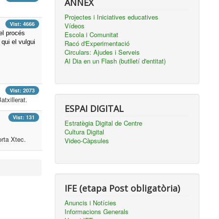
ANNEX
Projectes i Iniciatives educatives
Vist: 4666
Vídeos
el procés
Escola i Comunitat
qui el vulgui
Racó d'Experimentació
Circulars: Ajudes i Serveis
Al Dia en un Flash (butlletí d'entitat)
Vist: 2073
atxillerat.
ESPAI DIGITAL
Vist: 131
Estratègia Digital de Centre
Cultura Digital
orta Xtec.
Video-Càpsules
IFE (etapa Post obligatòria)
Anuncis i Notícies
Informacions Generals