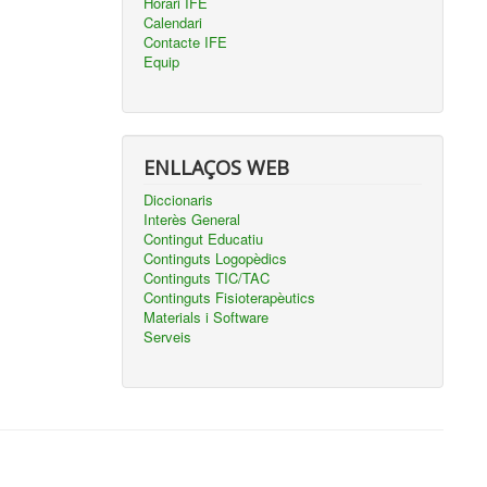
Horari IFE
Calendari
Contacte IFE
Equip
ENLLAÇOS WEB
Diccionaris
Interès General
Contingut Educatiu
Continguts Logopèdics
Continguts TIC/TAC
Continguts Fisioterapèutics
Materials i Software
Serveis