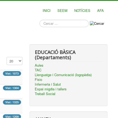
INICI
SEEM
NOTÍCIES
AFA
què
busques?
EDUCACIÓ BÀSICA
(Departaments)
Mostra #
Aules
TAC
Vist: 1073
Llenguatge i Comunicació (logopèdia)
Fisio
Infermeria i Salut
Vist: 1304
Espai migdia i tallers
Treball Social
Vist: 1325
Vist: 1209