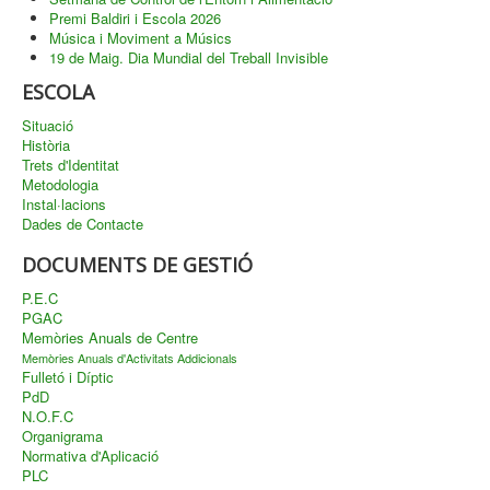
Premi Baldiri i Escola 2026
Música i Moviment a Músics
19 de Maig. Dia Mundial del Treball Invisible
ESCOLA
Situació
Història
Trets d'Identitat
Metodologia
Instal·lacions
Dades de Contacte
DOCUMENTS DE GESTIÓ
P.E.C
PGAC
Memòries Anuals de Centre
Memòries Anuals d'Activitats Addicionals
Fulletó i Díptic
PdD
N.O.F.C
Organigrama
Normativa d'Aplicació
PLC