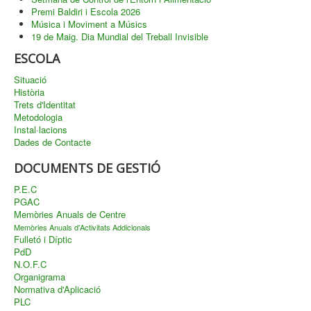
Premi Baldiri i Escola 2026
Música i Moviment a Músics
19 de Maig. Dia Mundial del Treball Invisible
ESCOLA
Situació
Història
Trets d'Identitat
Metodologia
Instal·lacions
Dades de Contacte
DOCUMENTS DE GESTIÓ
P.E.C
PGAC
Memòries Anuals de Centre
Memòries Anuals d'Activitats Addicionals
Fulletó i Díptic
PdD
N.O.F.C
Organigrama
Normativa d'Aplicació
PLC