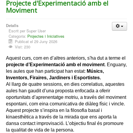
Projecte d'Experimentació amb el
Moviment
Detalls
Escrit per
Super User
Categoria:
Projectes i Iniciatives
Publicat el 29 Juny 2026
Vist: 230
Aquest curs, com en d’altres anteriors, s'ha dut a terme el 
projecte d’Experimentació amb el moviment
. 
Enguany, 
les aules que han participat han estat: 
Músics, 
Inventors, Firaires, Jardiners i Esportistes.
Al llarg de quatre sessions, en dies correlatius, aquestes 
aules han gaudit d’una proposta enfocada a oferir 
oportunitats d’aprenentatge motriu, a través del moviment 
espontani, com eina comunicativa de diàleg físic i vincle. 
Aquest projecte s’inspira en la filosofia basal i 
kinaesthètica a través de la mirada que ens aporta la 
dansa contact improvisació. 
L’objectiu final és promoure 
la qualitat de vida de la persona.