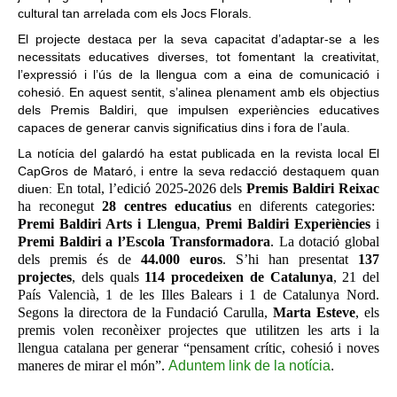
cultural tan arrelada com els Jocs Florals.
El projecte destaca per la seva capacitat d’adaptar-se a les
necessitats educatives diverses, tot fomentant la creativitat,
l’expressió i l’ús de la llengua com a eina de comunicació i
cohesió. En aquest sentit, s’alinea plenament amb els objectius
dels Premis Baldiri, que impulsen experiències educatives
capaces de generar canvis significatius dins i fora de l’aula.
La notícia del galardó ha estat publicada en la revista local El
CapGros de Mataró, i entre la seva redacció destaquem quan
En total, l’edició 2025-2026 dels
Premis Baldiri Reixac
diuen:
ha reconegut
28 centres educatius
en diferents categories:
Premi Baldiri Arts i Llengua
,
Premi Baldiri Experiències
i
Premi Baldiri a l’Escola Transformadora
. La dotació global
dels premis és de
44.000 euros
. S’hi han presentat
137
projectes
, dels quals
114 procedeixen de Catalunya
, 21 del
País Valencià, 1 de les Illes Balears i 1 de Catalunya Nord.
Segons la directora de la Fundació Carulla,
Marta Esteve
, els
premis volen reconèixer projectes que utilitzen les arts i la
llengua catalana per generar “pensament crític, cohesió i noves
maneres de mirar el món”.
Aduntem link de la notícia
.