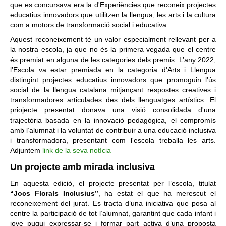
que es concursava era la d'Experiències que reconeix projectes
educatius innovadors que utilitzen la llengua, les arts i la cultura
com a motors de transformació social i educativa.
Aquest reconeixement té un valor especialment rellevant per a
la nostra escola, ja que no és la primera vegada que el centre
és premiat en alguna de les categories dels premis. L’any 2022,
l’Escola va estar premiada en la categoria d'Arts i Llengua
distingint projectes educatius innovadors que promoguin l'ús
social de la llengua catalana mitjançant respostes creatives i
transformadores articulades des dels llenguatges artístics. El
priojecte presentat donava una visió consolidada d'una
trajectòria basada en la innovació pedagògica, el compromís
amb l’alumnat i la voluntat de contribuir a una educació inclusiva
i transformadora, presentant com l'escola treballa les arts.
Adjuntem
link de la seva notícia
Un projecte amb mirada inclusiva
En aquesta edició, el projecte presentat per l’escola, titulat
“Jocs Florals Inclusius”
, ha estat el que ha merescut el
reconeixement del jurat. Es tracta d’una iniciativa que posa al
centre la participació de tot l’alumnat, garantint que cada infant i
jove pugui expressar-se i formar part activa d’una proposta