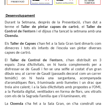
 Desenvolupament
Durant la Setmana, després de la Presentació, s'han dut a
terme el
Taller de pintar capses de cartró
, el
Taller de
Control de l’entorn
i el dijous s'ha tancat la setmana amb una
Cloenda
.
Els
Taller de Capses
s'han fet a la Sala Gran tant dimarts com
dimecres i tots els infants de l’escola van pintar diverses
capses de cartró.
El
Taller de Control de l’entorn
, s'han distribuït en 3
espais:
Zona d’Activitats, on hi havia complements per a
disfressar-se de Gaudí i fer-se una selfie al costat d’un gran
dibuix seu; a
l carrer de Gaudí (passadís decorat com un carrer
temàtic) on hi havia una sargantana, acompanyada
d’aromàtiques flors, il·luminada amb llumetes i un drac que
treia aire calent; i a
la Sala d’Activitats amb propostes a l’OMI,
a la Pantalla digital, ventiladors en forma de flors, uns vitralls
com els de la Sagrada Família que s’il·luminaven, etc
La
Cloenda
s'ha fet a la Sala Gran, on s'ha construït una