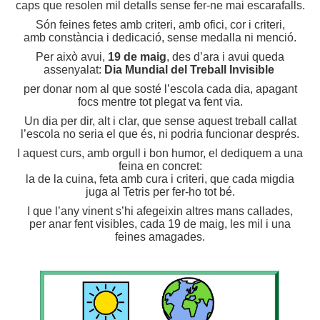
caps que resolen mil detalls sense fer-ne mai escarafalls.
Són feines fetes amb criteri, amb ofici, cor i criteri,
amb constància i dedicació, sense medalla ni menció.
Per això avui,
19 de maig
, des d’ara i avui queda
assenyalat:
Dia Mundial del Treball Invisible
per donar nom al que sosté l’escola cada dia, apagant
focs mentre tot plegat va fent via.
Un dia per dir, alt i clar, que sense aquest treball callat
l’escola no seria el que és, ni podria funcionar després.
I aquest curs, amb orgull i bon humor, el dediquem a una
feina en concret:
la de la cuina, feta amb cura i criteri, que cada migdia
juga al Tetris per fer-ho tot bé.
I que l’any vinent s’hi afegeixin altres mans callades,
per anar fent visibles, cada 19 de maig, les mil i una
feines amagades.