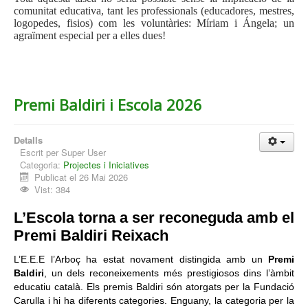
comunitat educativa, tant les professionals (educadores, mestres,
logopedes, fisios) com les voluntàries: Míriam i Ángela; un
agraïment especial per a elles dues!
Premi Baldiri i Escola 2026
Detalls
Escrit per
Super User
Categoria:
Projectes i Iniciatives
Publicat el 26 Mai 2026
Vist: 384
L’Escola torna a ser reconeguda amb el
Premi Baldiri Reixach
L’E.E.E l’Arboç ha estat novament distingida amb un
Premi
Baldiri
, un dels reconeixements més prestigiosos dins l’àmbit
educatiu català. Els premis Baldiri són atorgats per la Fundació
Carulla i hi ha diferents categories. Enguany, la categoria per la