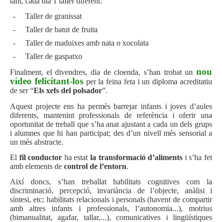
tant, cada dia 1 taller diferent:
-
Taller de granissat
-
Taller de batut de fruita
-
Taller de maduixes amb nata o xocolata
-
Taller de gaspatxo
nou
Finalment, el divendres, dia de cloenda, s’han trobat un
vídeo felicitant-los
per la feina feta i un diploma acreditatiu
de ser “
Els xefs del polsador
”.
Aquest projecte ens ha permès barrejar infants i joves d’aules
diferents, mantenint professionals de referència i oferir una
oportunitat de treball que s’ha anat ajustant a cada un dels grups
i alumnes que hi han participat; des d’un nivell més sensorial a
un més abstracte.
El
fil conductor
ha estat
la transformació d’aliments
i s’ha fet
amb elements de
control de l’entorn
.
Així doncs, s’han treballat habilitats cognitives com la
discriminació, percepció, invariància de l’objecte, anàlisi i
síntesi, etc; habilitats relacionals i personals (havent de compartir
amb altres infants i professionals, l’autonomia...), motrius
(bimanualitat, agafar, tallar,...), comunicatives i lingüístiques