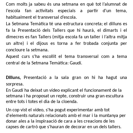
Com molts ja sabeu és una setmana en què tot l’alumnat de 
l’escola fan activitats especials a partir d’un tema, 
habitualment el transversal d’escola.
La Setmana Temàtica té una estructura concreta; el dilluns es 
fa la Presentació dels Tallers que hi haurà, el dimarts i el 
dimecres es fan Tallers (mitja escola fa un taller i l’altra mitja 
un altre) i el dijous es torna a fer trobada conjunta per 
concloure la setmana.
Aquest curs s'ha escollit el tema transversal com a tema 
central de la Setmana Temàtica: Gaudí. 
Dilluns,
 Presentació a la sala gran on hi ha hagut una 
sorpresa.
En Gaudí ha deixat un vídeo explicant el funcionament de la 
setmana i ha proposat un repte, construir una gran escultura 
entre tots i totes el dia de la cloenda. 
Un cop vist el vídeo, s'ha pogut experimentar amb tot 
d'elements naturals relacionats amb el 
mar i la muntanya per 
donar ales a la inspiraació de cara a les creacions de les 
capses de cartró que s'hauran de decorar en un dels tallers. 