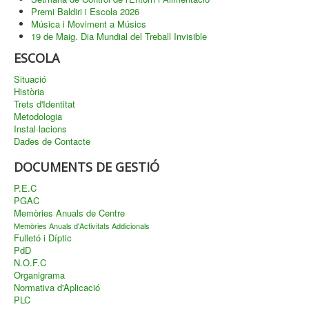
Premi Baldiri i Escola 2026
Música i Moviment a Músics
19 de Maig. Dia Mundial del Treball Invisible
ESCOLA
Situació
Història
Trets d'Identitat
Metodologia
Instal·lacions
Dades de Contacte
DOCUMENTS DE GESTIÓ
P.E.C
PGAC
Memòries Anuals de Centre
Memòries Anuals d'Activitats Addicionals
Fulletó i Díptic
PdD
N.O.F.C
Organigrama
Normativa d'Aplicació
PLC