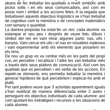
abans de fer, treballar les qualitats a nivell simbòlic amb
pictos solts i en els seus comunicadors, així com en
posar nom i símbol a les accions fetes. A la vegada que
treballaven aquests objectius lingüístics se n’han treballat
de cognitius com la memòria o de conceptes matemàtics
com tamany o quantitat.
La darrera proposta ha estat fer un ren: cada alumne va
estampar el seu peu i després de veure foto, dibuix i
símbol del ren en vam mirar algunes parts: nas, ulls i
banyes. Vam cercar els ulls i el nas en nosaltres mateixos
i vam experimentar amb els elements que posaríem en
els rens.
De nou un grup es va centrar més en les parts del propi
cos, en percebre i localitzar i l’altre les van treballar més
a través dels seus plafons de comunicació. Així com les
qualitats que es percebien i els verbs de les accions. En
repetir-se elements, ens permetia treballar la memòria i
generar hipòtesis de què percebríem i explicar-ho amb el
plafó.
Per tant podem veure que 3 activitats aparentment iguals
s’han realitzat de manera diferenciada entre 2 aules i
perseguint els objectius individuals de cada alumne; així
com ajustant les estratègies i recursos a les situacions de
cada alumne.