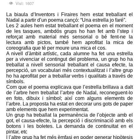
Vist: 1607
La biaula d’Inventors i Firaires hem estat treballant el
Nadal a partir d’un poema cançó: “Una estrella jo faré”.
Les 2 aules hem estat treballant el poema en el moment
de les tasques, ambdós grups ho han fet amb l’step i
reforçat amb material més sensorial o bé fent-ne la
lectura amb pictos, també hem aprofitat la mica de
coreografia que té per moure una mica el cos.
A nivell d'àmbit artístic, cada alumne ha fet una estrella
per a vivenciar el contingut del problema, un grup ho ha
treballat a nivell sensorial treballant el causa efecte, la
percepció, un vocabulari més contextualitzat i l’altre grup
ho ha aprofitat per a treballar verbs i qualitats a través de
símbols.
Com que el poema explicava que l’estrella brillava a dalt
de l’arbre hem treballat l’arbre de Nadal, reconeguent-lo
en foto, dibuix i símbol; així com alguns elements de
l’arbre. La proposta ha estat en decorar uns gots de paper
amb elements que hem experimentat.
Un grup ha treballat la permanència de l’objecte amb el
got, el causa-efecte, la percepció i discriminació amb els
botons i les boletes. La demanda de continuïtat en el
pintar, etc
I l’altre grup ha fet més èmfasi en poder generar hipòtesis