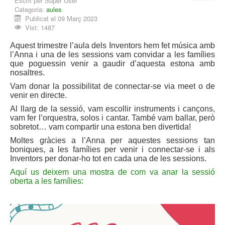
Escrit per
Super User
Categoria:
aules
Publicat el 09 Març 2023
Vist: 1487
Aquest trimestre l’aula dels Inventors hem fet música amb
l’Anna i una de les sessions vam convidar a les famílies
que poguessin venir a gaudir d’aquesta estona amb
nosaltres.
Vam donar la possibilitat de connectar-se via meet o de
venir en directe.
Al llarg de la sessió, vam escollir instruments i cançons,
vam fer l’orquestra, solos i cantar. També vam ballar, però
sobretot… vam compartir una estona ben divertida!
Moltes gràcies a l’Anna per aquestes sessions tan
boniques, a les famílies per venir i connectar-se i als
Inventors per donar-ho tot en cada una de les sessions.
Aquí us deixem una mostra de com va anar la sessió
oberta a les famílies: