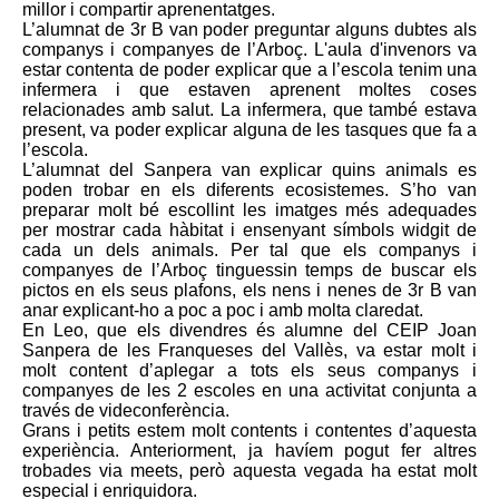
millor i compartir aprenentatges.
L’alumnat de 3r B van poder preguntar alguns dubtes als
companys i companyes de l’Arboç. L'aula d'invenors va
estar contenta de poder explicar que a l’escola tenim una
infermera i que estaven aprenent moltes coses
relacionades amb salut. La infermera, que també estava
present, va poder explicar alguna de les tasques que fa a
l’escola.
L’alumnat del Sanpera van explicar quins animals es
poden trobar en els diferents ecosistemes. S’ho van
preparar molt bé escollint les imatges més adequades
per mostrar cada hàbitat i ensenyant símbols widgit de
cada un dels animals. Per tal que els companys i
companyes de l’Arboç tinguessin temps de buscar els
pictos en els seus plafons, els nens i nenes de 3r B van
anar explicant-ho a poc a poc i amb molta claredat.
En Leo, que els divendres és alumne del CEIP Joan
Sanpera de les Franqueses del Vallès, va estar molt i
molt content d’aplegar a tots els seus companys i
companyes de les 2 escoles en una activitat conjunta a
través de videconferència.
Grans i petits estem molt contents i contentes d’aquesta
experiència. Anteriorment, ja havíem pogut fer altres
trobades via meets, però aquesta vegada ha estat molt
especial i enriquidora.