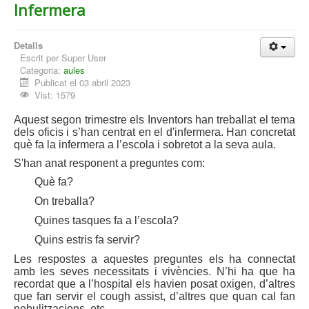
Infermera
Detalls
Escrit per
Super User
Categoria:
aules
Publicat el 03 abril 2023
Vist: 1579
Aquest segon trimestre els Inventors han treballat el tema
dels oficis i s’han centrat en el d'infermera. Han concretat
què fa la infermera a l’escola i sobretot a la seva aula.
S'han anat responent a preguntes com:
Què fa?
On treballa?
Quines tasques fa a l’escola?
Quins estris fa servir?
Les respostes a aquestes preguntes els ha connectat
amb les seves necessitats i vivències. N’hi ha que ha
recordat que a l’hospital els havien posat oxigen, d’altres
que fan servir el cough assist, d’altres que quan cal fan
nebulitzacions, etc.