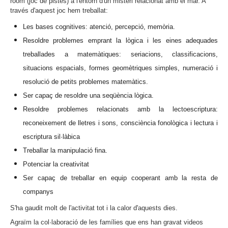
room (joc de pistes) a l'entorn d'un misteri relacionat amb el mar. A
través d'aquest joc hem treballat:
Les bases cognitives: atenció, percepció, memòria.
Resoldre problemes emprant la lògica i les eines adequades 
treballades a matemàtiques: seriacions, classificacions, 
situacions espacials, formes geomètriques simples, numeració i 
resolució de petits problemes matemàtics.
Ser capaç de resoldre una seqüència lògica.
Resoldre problemes relacionats amb la lectoescriptura: 
reconeixement de lletres i sons, consciència fonològica i lectura i 
escriptura sil·làbica
Treballar la manipulació fina.
Potenciar la creativitat
Ser capaç de treballar en equip cooperant amb la resta de 
companys
S'ha gaudit molt de l'activitat tot i la calor d'aquests dies.
Agraïm la col·laboració de les famílies que ens han gravat videos