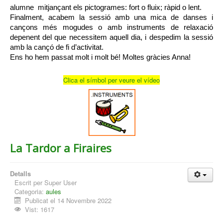
alumne  mitjançant els pictogrames: fort o fluix; ràpid o lent.
Finalment, acabem la sessió amb una mica de danses i 
cançons més mogudes o amb instruments de relaxació 
depenent del que necessitem aquell dia, i despedim la sessió 
amb la cançó de fi d’activitat. 
Ens ho hem passat molt i molt bé! Moltes gràcies Anna!
Clica el símbol per veure el vídeo
La Tardor a Firaires
Detalls
Escrit per
Super User
Categoria:
aules
Publicat el 14 Novembre 2022
Vist: 1617