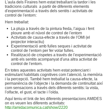
L'aula dels Firaires hem estat treballant la tardor i les
tradicions culturals a partir de diferents elements
d'experimentació a través dels sentits i activitats de
control de l'entorn:
Hem treballat:
La pluja a través de la pintura freda, l'aigua i fent
ploure amb el núvol de control de l'entorn
Activitats de causa-efecte a través de l'OMI (el
projector interactiu)
Experimentació amb fulles seques i activitat de
control de l'entorn per fer volar fulles.
Realització de crispetes a través de l'experimentació
amb els sentits acompanyat d'una altra activitat de
control de l'entorn.
En totes aquestes activitats hem estat potenciant i
estimulant habilitats cognitives com l'atenció, la memòria
i la percepció. També hem treballat la causa-efecte, la
permanència de l'objecte i la demanda de continuïtat així
com sensacions a través dels diferents sentits: la vista,
l'olfacte, el gust, el tacte i l'oïda.
Aquí teniu el link de les diferents presentacions AMIDES
on es veuen les diferents activitats:
http://amidacomunica.cat/show/2220