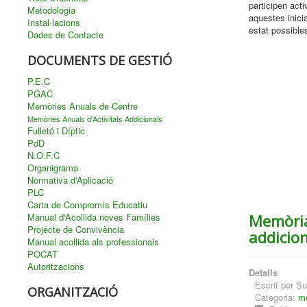
participen acti
Metodologia
aquestes inicia
Instal·lacions
estat possible
Dades de Contacte
DOCUMENTS DE GESTIÓ
P.E.C
PGAC
Memòries Anuals de Centre
Memòries Anuals d'Activitats Addicionals
Fulletó i Díptic
PdD
N.O.F.C
Organigrama
Normativa d'Aplicació
PLC
Carta de Compromís Educatiu
Manual d'Acollida noves Famílies
Memòria
Projecte de Convivència
addicion
Manual acollida als professionals
POCAT
Autoritzacions
Detalls
Escrit per
Su
ORGANITZACIÓ
Categoria:
me