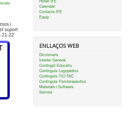
Horari IFE
ionals
Calendari
Contacte IFE
Equip
rsos i
el suport
s 21-22
ENLLAÇOS WEB
Diccionaris
Interès General
Contingut Educatiu
Continguts Logopèdics
Continguts TIC/TAC
Continguts Fisioterapèutics
Materials i Software
Serveis