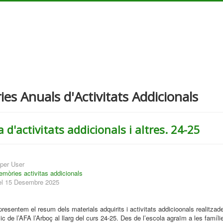
s Anuals d'Activitats Addicionals
d'activitats addicionals i altres. 24-25
per User
mòries activitas addicionals
 el 15 Desembre 2025
resentem el resum dels materials adquirits i activitats addicioonals realitzade
c de l’AFA l’Arboç al llarg del curs 24-25. Des de l’escola agraïm a les famíli