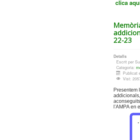
clica aqu
Memòria
addicion
22-23
Detalls
Escrit per
Su
Categoria:
me
Publicat 
Vist: 205
Presentem l
addicionals,
aconseguits
l'AMPA en e