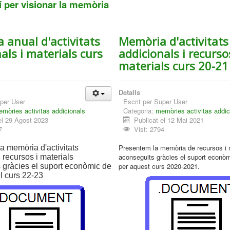
í per visionar la memòria
 anual d'activitats
Memòria d'activitats
als i materials curs
addicionals i recurso
materials curs 20-21
Detalls
per User
Escrit per
Super User
mòries activitas addicionals
Categoria:
memòries activitas addic
el 29 Agost 2023
Publicat el 12 Mai 2021
7
Vist: 2794
Presentem la memòria de recursos i 
a memòria d'activitats
aconseguits gràcies el suport econò
 recursos i materials
per aquest curs 2020-2021.
 gràcies el suport econòmic de
l curs 22-23