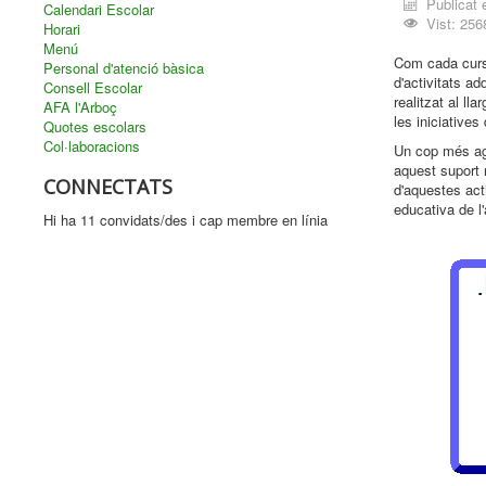
Publicat 
Calendari Escolar
Vist: 256
Horari
Menú
Com cada curs
Personal d'atenció bàsica
d'activitats ad
Consell Escolar
realitzat al lla
AFA l'Arboç
les iniciatives
Quotes escolars
Col·laboracions
Un cop més ag
aquest suport 
CONNECTATS
d'aquestes acti
educativa de l
Hi ha 11 convidats/des i cap membre en línia