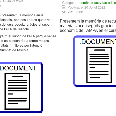
el 18 Juliol 2024
Categoria:
memòries activitas addic
8
Publicat el 20 Juliol 2022
Vist: 2282
 presentem la memòria anual
dicionals, sortides i altres que s'han
Presentem la memòria de recu
rg del curs escolar gràcies el suport i
materials aconseguits gràcies 
 de l'AFA de l'escola.
econòmic de l'AMPA en el cur
raïm el suport de l'AFA perquè sense
no es podrien dur a terme moltes
vitats i millores per l'atenció
'alumnat de l'escola.