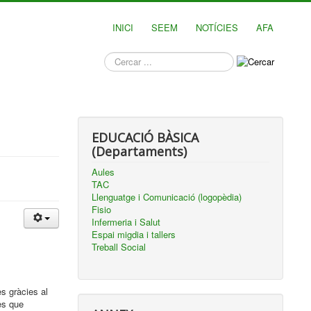
INICI
SEEM
NOTÍCIES
AFA
què
busques?
EDUCACIÓ BÀSICA
(Departaments)
Aules
TAC
Llenguatge i Comunicació (logopèdia)
Fisio
Infermeria i Salut
Espai migdia i tallers
Treball Social
s gràcies al
es que