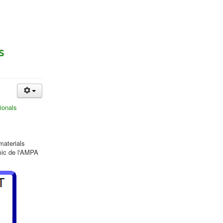
s
ionals
materials
mic de l'AMPA