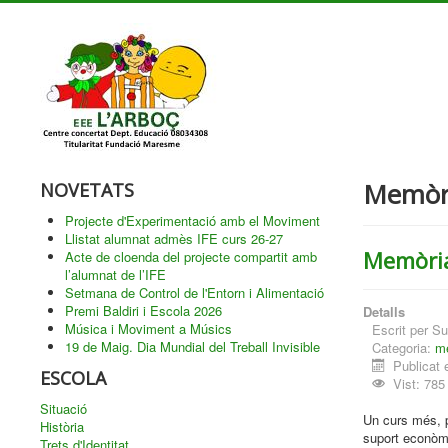
Memòrie
NOVETATS
Projecte d'Experimentació amb el Moviment
Llistat alumnat admès IFE curs 26-27
Memòria 
Acte de cloenda del projecte compartit amb
l’alumnat de l’IFE
Setmana de Control de l'Entorn i Alimentació
Premi Baldiri i Escola 2026
Detalls
Música i Moviment a Músics
Escrit per
Su
19 de Maig. Dia Mundial del Treball Invisible
Categoria:
me
Publicat
ESCOLA
Vist: 785
Situació
Un curs més, p
Història
suport econòmi
Trets d'Identitat