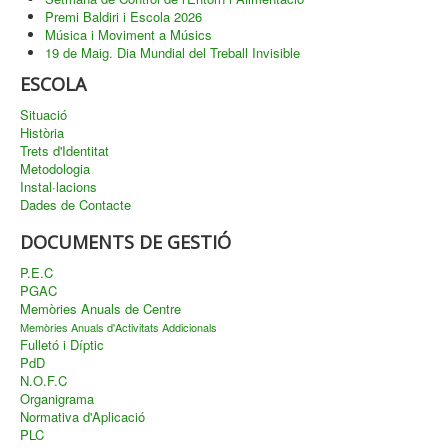
Premi Baldiri i Escola 2026
Música i Moviment a Músics
19 de Maig. Dia Mundial del Treball Invisible
ESCOLA
Situació
Història
Trets d'Identitat
Metodologia
Instal·lacions
Dades de Contacte
DOCUMENTS DE GESTIÓ
P.E.C
PGAC
Memòries Anuals de Centre
Memòries Anuals d'Activitats Addicionals
Fulletó i Díptic
PdD
N.O.F.C
Organigrama
Normativa d'Aplicació
PLC