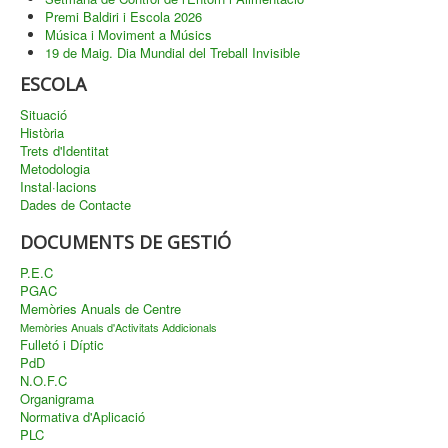
Premi Baldiri i Escola 2026
Música i Moviment a Músics
19 de Maig. Dia Mundial del Treball Invisible
ESCOLA
Situació
Història
Trets d'Identitat
Metodologia
Instal·lacions
Dades de Contacte
DOCUMENTS DE GESTIÓ
P.E.C
PGAC
Memòries Anuals de Centre
Memòries Anuals d'Activitats Addicionals
Fulletó i Díptic
PdD
N.O.F.C
Organigrama
Normativa d'Aplicació
PLC