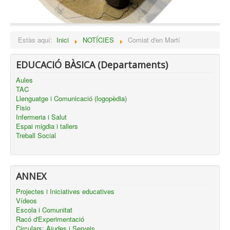
Estàs aquí:
Inici
NOTÍCIES
Comiat d'en Martí
EDUCACIÓ BÀSICA (Departaments)
Aules
TAC
Llenguatge i Comunicació (logopèdia)
Fisio
Infermeria i Salut
Espai migdia i tallers
Treball Social
ANNEX
Projectes i Iniciatives educatives
Vídeos
Escola i Comunitat
Racó d'Experimentació
Circulars: Ajudes i Serveis