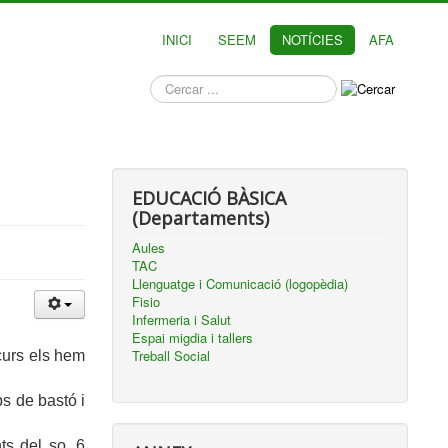
INICI
SEEM
NOTÍCIES
AFA
què
busques?
EDUCACIÓ BÀSICA
(Departaments)
Aules
TAC
Llenguatge i Comunicació (logopèdia)
Fisio
Infermeria i Salut
Espai migdia i tallers
Treball Social
curs els hem
s de bastó i
ts del so, 6