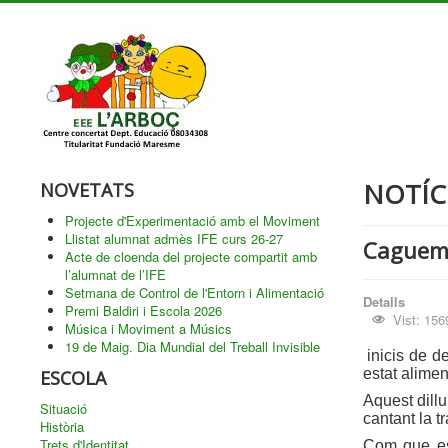
NOTÍC
NOVETATS
Projecte d'Experimentació amb el Moviment
Llistat alumnat admès IFE curs 26-27
Caguem 
Acte de cloenda del projecte compartit amb
l’alumnat de l’IFE
Setmana de Control de l'Entorn i Alimentació
Detalls
Premi Baldiri i Escola 2026
Vist: 156
Música i Moviment a Músics
19 de Maig. Dia Mundial del Treball Invisible
inicis de d
estat alimen
ESCOLA
Aquest dill
Situació
cantant la t
Història
Trets d'Identitat
Com que est