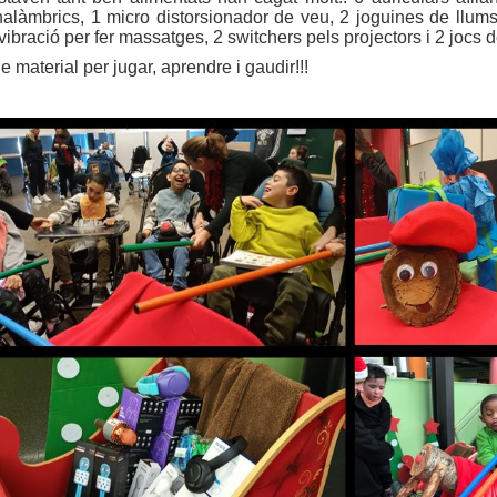
inalàmbrics, 1 micro distorsionador de veu, 2 joguines de llums
vibració per fer massatges, 2 switchers pels projectors i 2 jocs 
 material per jugar, aprendre i gaudir!!!