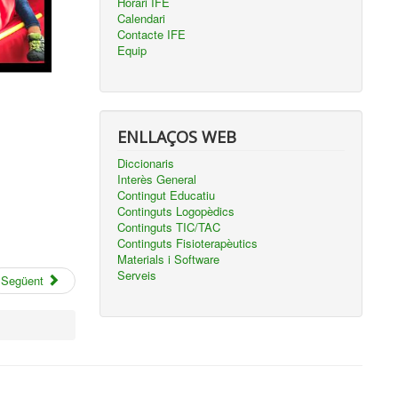
Horari IFE
Calendari
Contacte IFE
Equip
ENLLAÇOS WEB
Diccionaris
Interès General
Contingut Educatiu
Continguts Logopèdics
Continguts TIC/TAC
Continguts Fisioterapèutics
Materials i Software
Serveis
Següent