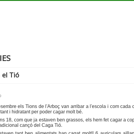
IES
el Tió
9
esembre els Tions de l'Arboç van arribar a l'escola i com cada 
tant i hidratant per poder cagar molt bé.
uns 18, com que ja estaven ben grassos, els hem fet cagar a cop
radicional cançó del Caga Tió.
aven tant ben alimentats han cagat molt!! 6 auriculars aïllan