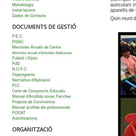
Metodologia
auriculars 
Instal·lacions
aparells de 
Dades de Contacte
Quin munt de
DOCUMENTS DE GESTIÓ
P.E.C
PGAC
Memòries Anuals de Centre
Memòries Anuals d'Activitats Addicionals
Fulletó i Díptic
PdD
N.O.F.C
Organigrama
Normativa d'Aplicació
PLC
Carta de Compromís Educatiu
Manual d'Acollida noves Famílies
Projecte de Convivència
Manual acollida als professionals
POCAT
Autoritzacions
ORGANITZACIÓ