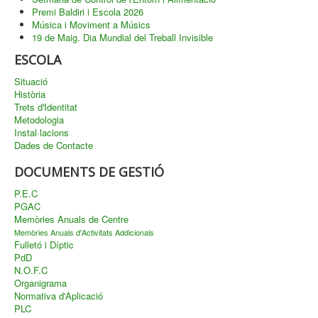
Premi Baldiri i Escola 2026
Música i Moviment a Músics
19 de Maig. Dia Mundial del Treball Invisible
ESCOLA
Situació
Història
Trets d'Identitat
Metodologia
Instal·lacions
Dades de Contacte
DOCUMENTS DE GESTIÓ
P.E.C
PGAC
Memòries Anuals de Centre
Memòries Anuals d'Activitats Addicionals
Fulletó i Díptic
PdD
N.O.F.C
Organigrama
Normativa d'Aplicació
PLC