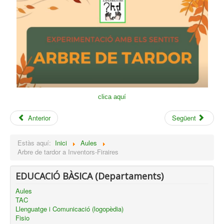
clica aquí
Anterior
Següent
Estàs aquí:
Inici
Aules
Arbre de tardor a Inventors-Firaires
EDUCACIÓ BÀSICA (Departaments)
Aules
TAC
Llenguatge i Comunicació (logopèdia)
Fisio