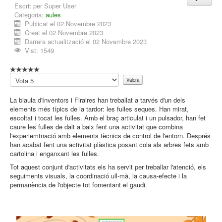
Escrit per
Super User
Categoria:
aules
Publicat el 02 Novembre 2023
Creat el 02 Novembre 2023
Darrera actualització el 02 Novembre 2023
Vist: 1549
Ràtio:
0
/
5
Si
us
plau
La biaula d'Inventors i Firaires han treballat a tarvés d'un dels
valora
elements més típics de la tardor: les fulles seques. Han mirat,
escoltat i tocat les fulles. Amb el braç articulat i un pulsador, han fet
caure les fulles de dalt a baix fent una activitat que combina
l'experiemtnació amb elements tècnics de control de l'entorn. Després
han acabat fent una activitat plàstica posant cola als arbres fets amb
cartolina i enganxant les fulles.
Tot aquest conjunt d'activitats els ha servit per treballar l'atenció, els
seguiments visuals, la coordinació ull-mà, la causa-efecte i la
permanència de l'objecte tot fomentant el gaudi.