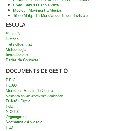
Premi Baldiri i Escola 2026
Música i Moviment a Músics
19 de Maig. Dia Mundial del Treball Invisible
ESCOLA
Situació
Història
Trets d'Identitat
Metodologia
Instal·lacions
Dades de Contacte
DOCUMENTS DE GESTIÓ
P.E.C
PGAC
Memòries Anuals de Centre
Memòries Anuals d'Activitats Addicionals
Fulletó i Díptic
PdD
N.O.F.C
Organigrama
Normativa d'Aplicació
PLC