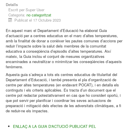
Detalls
Escrit per
Super User
Categoria:
no categoritzat
Publicat el 17 Octubre 2023
En aquest marc el Departament d’Educació ha elaborat Guia
d’actuació per a centres educatius en el marc d’altes temperatures,
amb la finalitat de donar a conèixer les pautes comunes d’accions per
reduir l’impacte sobre la salut dels membres de la comunitat
educativa a conseqüència d’episodis d’altes temperatures. Així
mateix, la Guia inclou el conjunt de mesures organitzatives
encaminades a neutralitzar o minimitzar les conseqüències d’aquests
fenòmens.
Aquesta guia s’adreça a tots els centres educatius de titularitat del
Departament d’Educació, i també presenta el pla d’organització de
centre per altes temperatures (en endavant POCAT), i en detalla els
continguts i els criteris aplicables. Es tracta d’un document que el
centre pot redactar potestativament en cas que ho consideri oportú, i
que pot servir per planificar i coordinar les seves actuacions de
preparació i mitigació dels efectes de les adversitats climàtiques, a fi
de reduir-ne els impactes.
ENLLAÇ A LA GUIA D'ACTUCIÓ PUBLICAT PEL