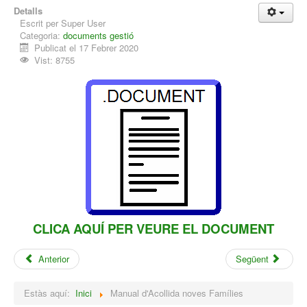
Detalls
Escrit per
Super User
Categoria:
documents gestió
Publicat el 17 Febrer 2020
Vist: 8755
CLICA AQUÍ PER VEURE EL DOCUMENT
Anterior
Següent
Estàs aquí:
Inici
Manual d'Acollida noves Famílies