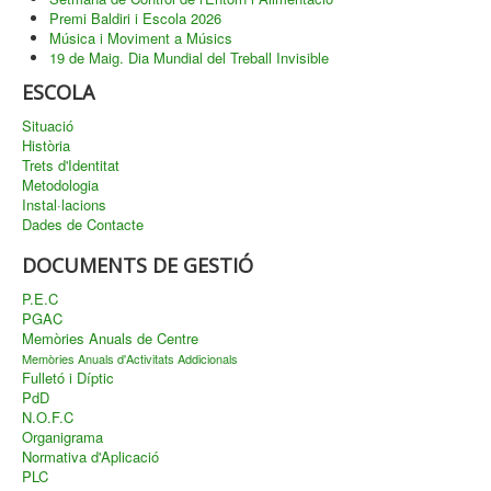
Premi Baldiri i Escola 2026
Música i Moviment a Músics
19 de Maig. Dia Mundial del Treball Invisible
ESCOLA
Situació
Història
Trets d'Identitat
Metodologia
Instal·lacions
Dades de Contacte
DOCUMENTS DE GESTIÓ
P.E.C
PGAC
Memòries Anuals de Centre
Memòries Anuals d'Activitats Addicionals
Fulletó i Díptic
PdD
N.O.F.C
Organigrama
Normativa d'Aplicació
PLC