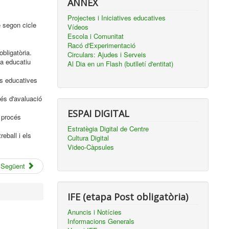
ANNEX
Projectes i Iniciatives educatives
e segon cicle
Vídeos
Escola i Comunitat
Racó d'Experimentació
bligatòria.
Circulars: Ajudes i Serveis
ma educatiu
Al Dia en un Flash (butlletí d'entitat)
ts educatives
cés d'avaluació
ESPAI DIGITAL
 procés
Estratègia Digital de Centre
eball i els
Cultura Digital
Video-Càpsules
Següent
IFE (etapa Post obligatòria)
Anuncis i Notícies
Informacions Generals