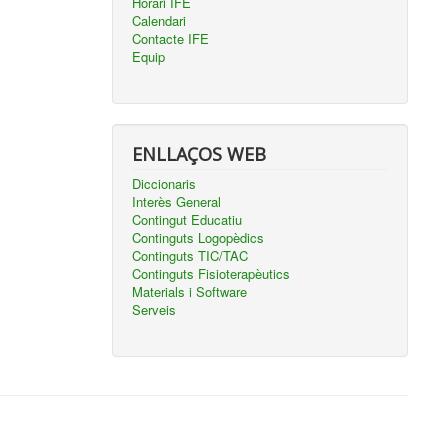
Horari IFE
Calendari
Contacte IFE
Equip
ENLLAÇOS WEB
Diccionaris
Interès General
Contingut Educatiu
Continguts Logopèdics
Continguts TIC/TAC
Continguts Fisioterapèutics
Materials i Software
Serveis