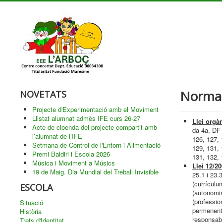
Normat
NOVETATS
Projecte d'Experimentació amb el Moviment
Llistat alumnat admès IFE curs 26-27
Llei orgà
Acte de cloenda del projecte compartit amb
da 4a, DF 
l’alumnat de l’IFE
126, 127, 
Setmana de Control de l'Entorn i Alimentació
129, 131, 
Premi Baldiri i Escola 2026
131, 132, 
Música i Moviment a Músics
Llei 12/2
19 de Maig. Dia Mundial del Treball Invisible
25.1 i 23.
(currículu
ESCOLA
(autonomia
(professio
Situació
permenent);
Història
responsabi
Trets d'Identitat