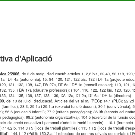
iva d'Aplicació
nica 2/2006
,
de 3 de maig, d'educació: articles 1, 2,6 bis, 22,40, 58,118, 120,
1a i DF 4a (autonomia); 15, 84, 120, 121, 122 bis, 132 i DF 1a (projecte educa
129, 131, 132, 138, 147, DA 27a, DT 6a i DF 1a (consell escolar); 119, 121, 1
132, 135, i DA 17a (claustre professors); i 104, 116, 122, 122 bis, 123, 126, 1
133, 134, 135, 136, 137, 138, 139, DA 12a, DT 2a, DT 6a i DF 1a (directors)
009
, del 10 de juliol, d'educació. Articles del 91 al 95 (PEC); 14.1 (PLC); 22.2d
3 (famílies); 28.3, 29.1a i 29.1.a (exercici funció docent); 30.1 (convivència); 
m); 56.6 (educació infantil); 77.2 (criteris pedagògics); 86.3h (serveis educatiu
 pedagògica); 98.2 (autonomia organitzativa); 104.5 (exercici de la funció doc
nals d'atenció educativa i personal d'administració i serveis); 110.1 (formació
114.2.b, 114.3 i 5 (llocs de treball plantilles); 115.1 i 2 (llocs de treball d'esp
litat); 144.1 i 2 (PdD); 150.2.a i f (directors de centres privats concertats); DA