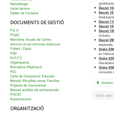
(professio
Metodologia
Decret 10
Instal·lacions
Decret 18
Dades de Contacte
d'educació 
Decret 11
DOCUMENTS DE GESTIÓ
Decret 18
P.E.C
Decret 15
PGAC
inclusiu.
Memòries Anuals de Centre
Decret 29
Memòries Anuals d'Activitats Addicionals
especials.
Fulletó i Díptic
Ordre ENS
PdD
en l'educa
N.O.F.C
Ordre EDU
Organigrama
d'avaluaci
Normativa d'Aplicació
Ordre ENS
PLC
convenis d
Carta de Compromís Educatiu
Manual d'Acollida noves Famílies
Anterior
Projecte de Convivència
Manual acollida als professionals
POCAT
Estàs aquí
Autoritzacions
ORGANITZACIÓ