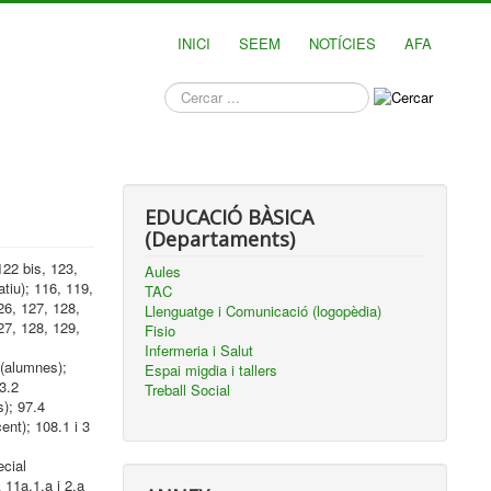
INICI
SEEM
NOTÍCIES
AFA
què
busques?
EDUCACIÓ BÀSICA
(Departaments)
122 bis, 123,
Aules
tiu); 116, 119,
TAC
26, 127, 128,
Llenguatge i Comunicació (logopèdia)
27, 128, 129,
Fisio
Infermeria i Salut
 (alumnes);
Espai migdia i tallers
53.2
Treball Social
s); 97.4
ent); 108.1 i 3
ecial
 11a.1.a i 2.a