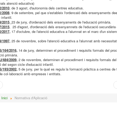
nals atenció educativa)
2/2010
, de 3 agost, d'autonomia dels centres educatius.
1/2008
, 9 de setembre, pel que s'estableix l'ordencaió dels ensenyaments de
infantil.
9/2015
,
23 de juny, d'ordenació dels ensenyaments de l'educació primària.
7/2015
, 25 d'agost, d'ordenació dels ensenyamnets de l'educació secundària o
0/2017,
17 d'octubre, de l'atenció educativa a l'alumnat en el marc d'un siste
9/1997,
25 de novembre, sobre l'atenció educativa a l'alumnat amb necessita
/164/2016,
14 de juny, determinen el procediment i requisits formals del pro
ció primària.
/484/2009,
2 de novembre, determinen el procediment i requisits formals del
ó del segon cicle d'educació infantil.
/193/2002,
5 de juny, per la qual es regula la formació pràctica a centres de tr
e col·laboració amb empreses i entitats.
:
Inici
Normativa d'Aplicació