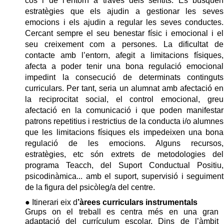
cos i de l’entorn a través dels sentits. Es busquen 
estratègies que els ajudin a gestionar les seves 
emocions i els ajudin a regular les seves conductes. 
Cercant sempre el seu benestar físic i emocional i el 
seu creixement com a persones. La dificultat de 
contacte amb l’entorn, afegit a limitacions físiques, 
afecta a poder tenir una bona regulació emocional 
impedint la consecució de determinats continguts 
curriculars. Per tant, seria un alumnat amb afectació en 
la reciprocitat social, el control emocional, greu 
afectació en la comunicació 
i que poden manifestar 
patrons repetitius i restrictius de la conducta i/o alumnes 
que les limitacions físiques els impedeixen una bona 
regulació de les emocions. Alguns recursos, 
estratègies, etc són extrets de metodologies del 
programa Teacch, del Suport Conductual Positiu, 
psicodinàmica... amb el suport, supervisió i seguiment 
de la figura del psicòleg/a del centre. 
● Itinerari eix d
’àrees curriculars instrumentals
Grups on el treball es centra més en una gran
adaptació del currículum escolar. Dins de l’àmbit