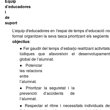
Equip 
d’educadores 
i 
de 
suport 
L’equip d'educadores en l'espai de temps d’educació no 
formal organitzen la seva tasca prioritzant els següents 
objectius
: 
● Fer gaudir del temps d’esbarjo realitzant activitats 
lúdiques que afavoreixin el desenvolupament 
global de l’alumnat. 
● Potenciar 
les relacions 
entre 
l’alumnat. 
● Prioritzar la seguretat i la 
prevenció d’accidents de 
l’alumnat. 
● Respectar el ritme i necessitats individuals de 