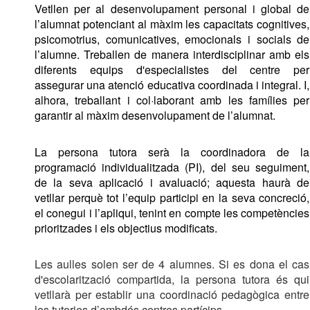
Vetllen per al desenvolupament personal i global de 
l’alumnat potenciant al màxim les capacitats cognitives, 
psicomotrius, comunicatives, emocionals i socials de 
l’alumne. Treballen de manera interdisciplinar amb els 
diferents equips d'especialistes del centre per 
assegurar una atenció educativa coordinada i integral. I, 
alhora, treballant i col·laborant amb les famílies per 
garantir al màxim desenvolupament de l’alumnat. 
La persona tutora serà la coordinadora de la 
programació individualitzada (PI), del seu seguiment, 
de la seva aplicació i avaluació; aquesta haurà de 
vetllar perquè tot l’equip participi en la seva concreció, 
el conegui i l’apliqui, tenint en compte les competències 
prioritzades i els objectius modificats. 
Les aulles solen ser de 4 alumnes. Si es dona el cas 
d'escolarització compartida, la persona tutora és qui 
vetllarà per establir una coordinació pedagògica entre 
les tutories d’ambdós centres partícips. 