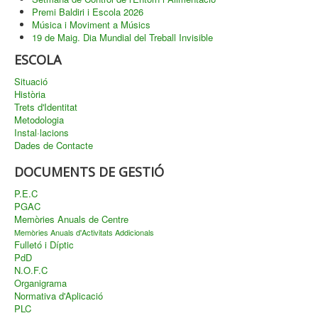
Premi Baldiri i Escola 2026
Música i Moviment a Músics
19 de Maig. Dia Mundial del Treball Invisible
ESCOLA
Situació
Història
Trets d'Identitat
Metodologia
Instal·lacions
Dades de Contacte
DOCUMENTS DE GESTIÓ
P.E.C
PGAC
Memòries Anuals de Centre
Memòries Anuals d'Activitats Addicionals
Fulletó i Díptic
PdD
N.O.F.C
Organigrama
Normativa d'Aplicació
PLC