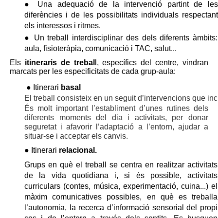
● Una adequació de la intervenció partint de les 
diferències i de les possibilitats individuals respectant 
els interessos i ritmes. 
● Un treball interdisciplinar des dels diferents àmbits: 
aula, fisioteràpia, comunicació i TAC, salut... 
Els 
itineraris de trebal
l, específics del centre, vindran 
marcats per les especificitats de cada grup-aula:
● Itinerari 
basal
El treball consisteix en un seguit d’intervencions que in
És molt important l’establiment d’unes rutines dels
diferents moments del dia i activitats, per donar
seguretat i afavorir l’adaptació a l’entorn, ajudar a
situar-se i acceptar els canvis.
● Itinerari 
relacional.
Grups en què el treball se centra en realitzar activitats 
de la vida quotidiana i, si és possible, activitats 
curriculars (contes, música, experimentació, cuina...) el 
màxim comunicatives possibles, en què es treballa 
l’autonomia, la recerca d’informació sensorial del propi 