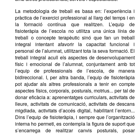
La metodologia de treball es basa en: l’experiència i 
pràctica de l’exercici professional al llarg del temps i en 
la formació contínua que realitzen. L’equip de 
fisioteràpia de l’escola no utilitza una única línia de 
treball o concepte terapèutic sinó que fan un treball 
integral intentant afavorir la capacitat funcional i 
personal de l’alumnat, utilitzant tota la seva formació. 
El 
treball integral acull els aspectes de desenvolupament 
físic i emocional de l’alumnat, 
conjuntament amb tot 
l’equip de professionals de l’escola, de manera 
bidireccional. I, per altra banda, l’equip de fisioteràpia 
pot ajudar als altres professionals a tenir en compte 
aspectes físics, corporals, posturals, motrius
... 
per tal de 
donar eficàcia a: aprenentatges curriculars, activitats de 
lleure, activitats de comunicació, activitats de descans 
migdiada, activitats d’accés digital, habilitant l’entorn... 
Dins l’equip de fisioteràpia, i sempre que l’organització 
interna ho permeti, es contempla la figura de suport que 
s’encarrega de realitzar canvis posturals, posar 