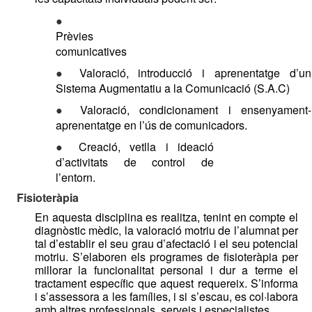
● 
Prèvies 
comunicatives 
● 
Valoració, introducció i aprenentatge d’un 
Sistema Augmentatiu a la Comunicació (S.A.C) 
● 
Valoració, condicionament i ensenyament-
aprenentatge en l’ús de comunicadors. 
● 
Creació, vetlla i ideació 
d’activitats de control de 
l’entorn. 
Fisioteràpia
En aquesta disciplina es realitza
, tenint en compte el 
diagnòstic mèdic, la valoració motriu de l’alumnat per 
tal d’establir el seu grau d’afectació i el seu potencial 
motriu. S’elaboren els programes de fisioteràpia per 
millorar la funcionalitat personal i dur a terme el 
tractament específic que aquest requereix. 
S’informa 
i s’assessora a les famílies, i si s’escau, es col·labora 
amb altres professionals, serveis i especialistes. 