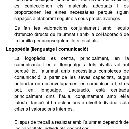
es confeccionen els materials adequats i es 
proporcionen les eines necessàries perquè siguin 
capaços d’elaborar i seguir els seus propis avenços. 
Es fan les valoracions conjuntament amb l'equip 
d'atenció directe de l'alumnat i amb la col·laboració de 
la família per aconseguir millors resultats. 
Logopèdia (llenguatge i comunicació) 
La logopèdia es centra, principalment, en la 
comunicació i en el llenguatge a tots nivells vetllant 
perquè tot l’alumnat amb necessitats complexes de 
comunicació, a partir de les seves capacitats, pugui 
potenciar un desenvolupament en comunicació i, si es 
pot, en llenguatge. 
L’actuació, està centrada 
principalment dins l’aula, conjuntament amb el/la 
tutor/a. 
També hi ha actuacions a nivell individual sota 
criteris i valoracions internes. 
El tipus de treball a realitzar amb l’alumnat dependrà de 
les capacitats individuals podent ser: 