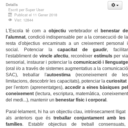
Detalls
Escrit per
Super User
Publicat el 11 Gener 2018
Vist: 12844
L'Escola té com a 
objectiu 
vertebrador el 
benestar de 
l'alumnat
, condició indispensable per a la consecució de la 
resta d'objectius encaminats a un creixement personal i 
social. Potenciar la 
capacitat de gaudir
, facilitar 
l'establiment de 
vincle afectiu
, reconèixer 
estímuls 
per via 
sensorial, instaurar i potenciar la 
co
(oral i/o a través de sistemes 
augmentatius a la comunicació 
SAC), treballar l'
autoestima 
(reconeixement de les 
limitacions, descobrir les capacitats), potenciar la 
curiositat 
per l'entorn (aprenentatges), 
accedir a eines bàsiques pel 
coneixement 
(lectura, escriptura, matemàtica, coneixement 
del medi...), mantenir un 
benestar físic i corporal
. 
Paral·lelament, hi ha un objectiu clau, intrínsecament lligat 
als anteriors que és 
treballar conjuntament amb les 
famílies
. Establir objectius de treball consensuats, 