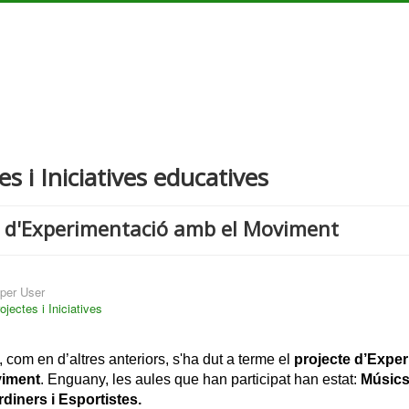
es i Iniciatives educatives
e d'Experimentació amb el Moviment
per User
ojectes i Iniciatives
 com en d’altres anteriors, s'ha dut a terme el 
projecte d’Exper
viment
. 
Enguany, les aules que han participat han estat: 
Músics,
rdiners i Esportistes.