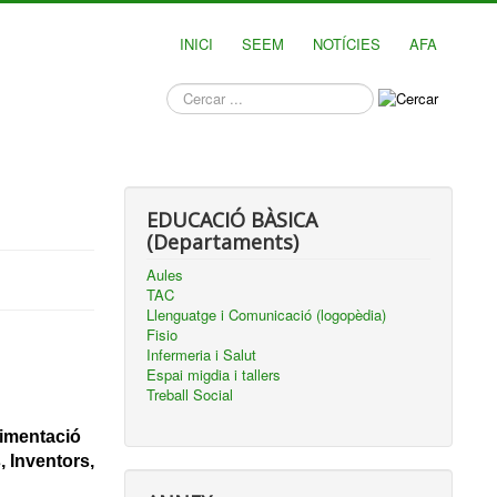
INICI
SEEM
NOTÍCIES
AFA
què
busques?
EDUCACIÓ BÀSICA
(Departaments)
Aules
TAC
Llenguatge i Comunicació (logopèdia)
Fisio
Infermeria i Salut
Espai migdia i tallers
Treball Social
imentació 
 Inventors, 