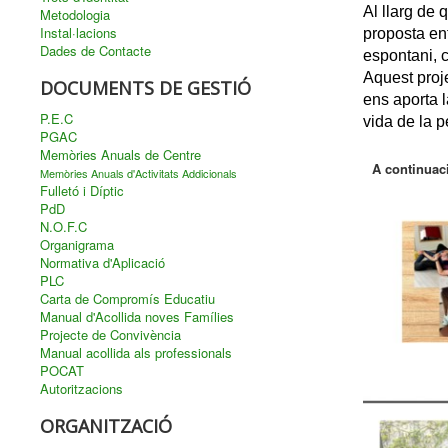
Al llarg de 
Metodologia
Instal·lacions
proposta enf
Dades de Contacte
espontani, c
Aquest proje
DOCUMENTS DE GESTIÓ
ens aporta l
P.E.C
vida de la p
PGAC
Memòries Anuals de Centre
A continuac
Memòries Anuals d'Activitats Addicionals
Fulletó i Díptic
PdD
N.O.F.C
Organigrama
Normativa d'Aplicació
PLC
Carta de Compromís Educatiu
Manual d'Acollida noves Famílies
Projecte de Convivència
Manual acollida als professionals
POCAT
Autoritzacions
ORGANITZACIÓ