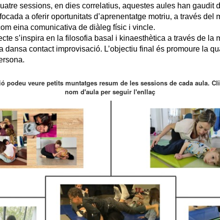
quatre sessions, en dies correlatius, aquestes aules han gaudit d
ocada a oferir oportunitats d’aprenentatge motriu, a través del 
om eina comunicativa de diàleg físic i vincle. 
cte s’inspira en la filosofia basal i kinaesthètica a través de la 
a dansa contact improvisació. 
L’objectiu final és promoure la qua
ersona.
ió podeu veure petits muntatges resum de les sessions de cada aula. Cl
nom d'aula per seguir l'enllaç