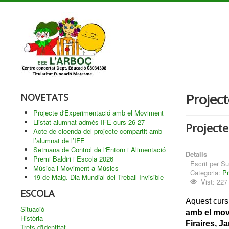
Project
NOVETATS
Projecte d'Experimentació amb el Moviment
Llistat alumnat admès IFE curs 26-27
Project
Acte de cloenda del projecte compartit amb
l’alumnat de l’IFE
Setmana de Control de l'Entorn i Alimentació
Detalls
Premi Baldiri i Escola 2026
Escrit per
Su
Música i Moviment a Músics
Categoria:
Pr
19 de Maig. Dia Mundial del Treball Invisible
Vist: 227
ESCOLA
Aquest curs,
Situació
amb el mo
Història
Firaires, Ja
Trets d'Identitat