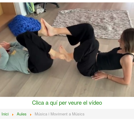
Clica a quí per veure el vídeo
:
Inici
Aules
Música i Moviment a Músics