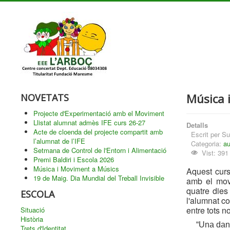
Música 
NOVETATS
Projecte d'Experimentació amb el Moviment
Llistat alumnat admès IFE curs 26-27
Detalls
Acte de cloenda del projecte compartit amb
Escrit per
Su
l’alumnat de l’IFE
Categoria:
au
Setmana de Control de l'Entorn i Alimentació
Vist: 391
Premi Baldiri i Escola 2026
Música i Moviment a Músics
Aquest curs
19 de Maig. Dia Mundial del Treball Invisible
amb el movi
quatre dies
ESCOLA
l'alumnat co
entre tots no
Situació
Història
“Una dans
Trets d'Identitat