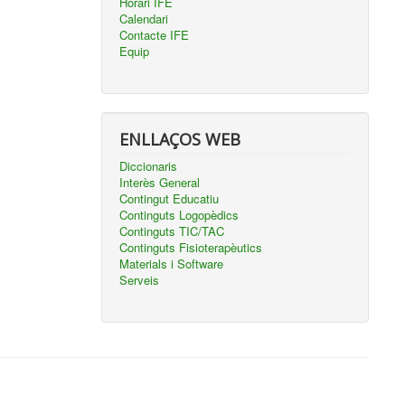
Horari IFE
Calendari
Contacte IFE
Equip
ENLLAÇOS WEB
Diccionaris
Interès General
Contingut Educatiu
Continguts Logopèdics
Continguts TIC/TAC
Continguts Fisioterapèutics
Materials i Software
Serveis