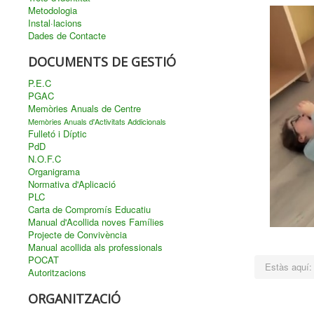
Metodologia
Instal·lacions
Dades de Contacte
DOCUMENTS DE GESTIÓ
P.E.C
PGAC
Memòries Anuals de Centre
Memòries Anuals d'Activitats Addicionals
Fulletó i Díptic
PdD
N.O.F.C
Organigrama
Normativa d'Aplicació
PLC
Carta de Compromís Educatiu
Manual d'Acollida noves Famílies
Projecte de Convivència
Manual acollida als professionals
POCAT
Estàs aquí
Autoritzacions
ORGANITZACIÓ