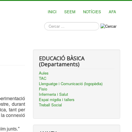
INICI
SEEM
NOTÍCIES
AFA
què
busques?
EDUCACIÓ BÀSICA
(Departaments)
Aules
TAC
Llenguatge i Comunicació (logopèdia)
Fisio
Infermeria i Salut
perimentació
Espai migdia i tallers
stre, durant
Treball Social
ca, tant per
i la connexió
ïm junts.”