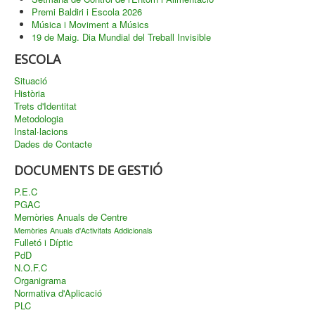
Premi Baldiri i Escola 2026
Música i Moviment a Músics
19 de Maig. Dia Mundial del Treball Invisible
ESCOLA
Situació
Història
Trets d'Identitat
Metodologia
Instal·lacions
Dades de Contacte
DOCUMENTS DE GESTIÓ
P.E.C
PGAC
Memòries Anuals de Centre
Memòries Anuals d'Activitats Addicionals
Fulletó i Díptic
PdD
N.O.F.C
Organigrama
Normativa d'Aplicació
PLC