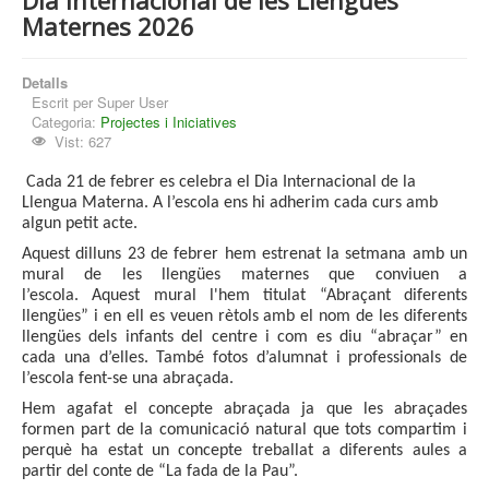
Dia Internacional de les Llengües
Maternes 2026
Detalls
Escrit per
Super User
Categoria:
Projectes i Iniciatives
Vist: 627
Cada 21 de febrer es celebra el Dia Internacional de la
Llengua Materna.
A l’escola ens hi adherim cada curs amb
algun petit acte.
Aquest dilluns 23 de febrer hem estrenat la setmana amb un
mural de les llengües maternes que conviuen a
l’escola.
Aquest mural l'hem titulat “Abraçant diferents
llengües” i en ell es veuen rètols amb el nom de les diferents
llengües dels infants del centre i com es diu “abraçar” en
cada una d’elles. També fotos d’alumnat i professionals de
l’escola fent-se una abraçada.
Hem agafat el concepte abraçada ja que les abraçades
formen part de la comunicació natural que tots compartim i
perquè ha estat un concepte treballat a diferents aules a
partir del conte de “La fada de la Pau”.