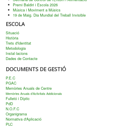
Premi Baldiri i Escola 2026
Música i Moviment a Músics
19 de Maig. Dia Mundial del Treball Invisible
ESCOLA
Situació
Història
Trets d'Identitat
Metodologia
Instal·lacions
Dades de Contacte
DOCUMENTS DE GESTIÓ
P.E.C
PGAC
Memòries Anuals de Centre
Memòries Anuals d'Activitats Addicionals
Fulletó i Díptic
PdD
N.O.F.C
Organigrama
Normativa d'Aplicació
PLC